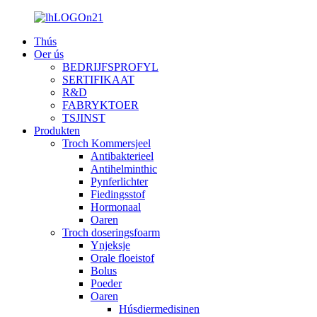
Thús
Oer ús
BEDRIJFSPROFYL
SERTIFIKAAT
R&D
FABRYKTOER
TSJINST
Produkten
Troch Kommersjeel
Antibakterieel
Antihelminthic
Pynferlichter
Fiedingsstof
Hormonaal
Oaren
Troch doseringsfoarm
Ynjeksje
Orale floeistof
Bolus
Poeder
Oaren
Húsdiermedisinen