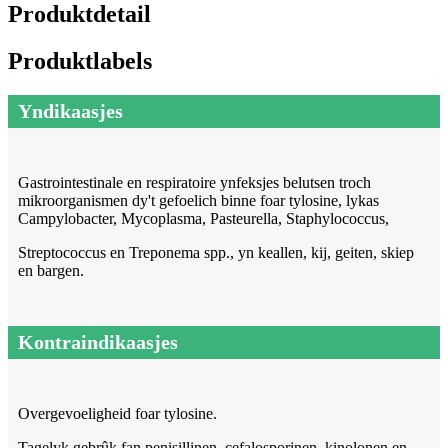
Produktdetail
Produktlabels
Yndikaasjes
Gastrointestinale en respiratoire ynfeksjes belutsen troch
mikroorganismen dy't gefoelich binne foar tylosine, lykas
Campylobacter, Mycoplasma, Pasteurella, Staphylococcus,
Streptococcus en Treponema spp., yn keallen, kij, geiten, skiep
en bargen.
Kontraindikaasjes
Overgevoeligheid foar tylosine.
Tagelyk gebrûk fan penisillinen, cefalosporinen, kinolonen en