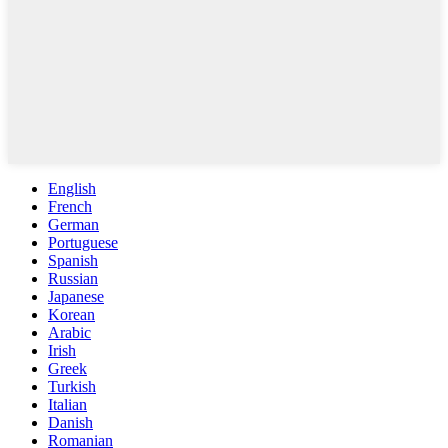
English
French
German
Portuguese
Spanish
Russian
Japanese
Korean
Arabic
Irish
Greek
Turkish
Italian
Danish
Romanian