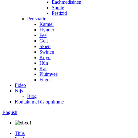
Eachmedisinen
Spuite
Pestizid
Per soarte
Kamiel
Hynder
Fee
Geit
Skiep
Swinen
Knyn
Hûn
Kat
Pluimvee
Fûgel
Fideo
Nijs
Blog
Kontakt mei ús opnimme
English
Thús