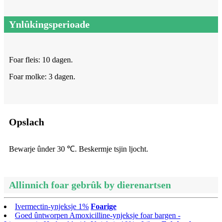
Ynlûkingsperioade
Foar fleis: 10 dagen.
Foar molke: 3 dagen.
Opslach
Bewarje ûnder 30 ℃. Beskermje tsjin ljocht.
Allinnich foar gebrûk by dierenartsen
Ivermectin-ynjeksje 1%
Foarige
Goed ûntworpen Amoxicilline-ynjeksje foar bargen -