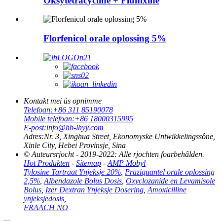
Oksytetracycline + Flunixine
Florfenicol orale oplossing 5%
Kontakt mei ús opnimme
Telefoan:
+86 311 85190078
Mobile telefoan:
+86 18000315995
E-post:
info@hb-lhyy.com
Adres:
Nr. 3, Xinghua Street, Ekonomyske Untwikkelingssône,
Xinle City, Hebei Provinsje, Sina
© Auteursrjocht - 2019-2022: Alle rjochten foarbehâlden.
Hot Produkten
-
Sitemap
-
AMP Mobyl
Tylosine Tartraat Ynjeksje 20%
,
Praziquantel orale oplossing
2,5%
,
Albendazole Bolus Dosis
,
Oxyclozanide en Levamisole
Bolus
,
Izer Dextran Ynjeksje Dosering
,
Amoxicilline
ynjeksjedosis
,
FRAACH NO