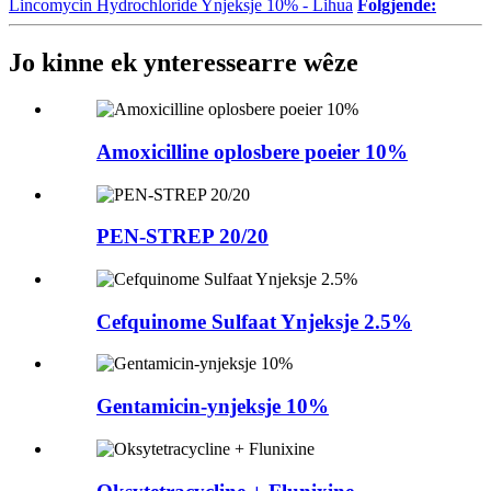
Lincomycin Hydrochloride Ynjeksje 10% - Lihua
Folgjende:
Jo kinne ek ynteressearre wêze
Amoxicilline oplosbere poeier 10%
PEN-STREP 20/20
Cefquinome Sulfaat Ynjeksje 2.5%
Gentamicin-ynjeksje 10%