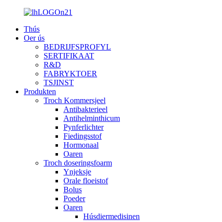
Thús
Oer ús
BEDRIJFSPROFYL
SERTIFIKAAT
R&D
FABRYKTOER
TSJINST
Produkten
Troch Kommersjeel
Antibakterieel
Antihelminthicum
Pynferlichter
Fiedingsstof
Hormonaal
Oaren
Troch doseringsfoarm
Ynjeksje
Orale floeistof
Bolus
Poeder
Oaren
Húsdiermedisinen