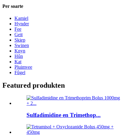
Per soarte
Kamiel
Hynder
Fee
Geit
Skiep
Swinen
Knyn
Hûn
Kat
Pluimvee
Fûgel
Featured produkten
Sulfadimidine en Trimethop...