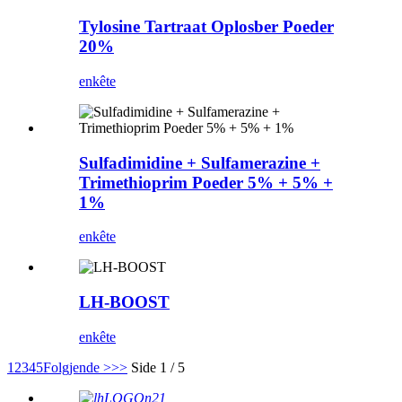
Tylosine Tartraat Oplosber Poeder
20%
enkête
Sulfadimidine + Sulfamerazine +
Trimethioprim Poeder 5% + 5% +
1%
enkête
LH-BOOST
enkête
1
2
3
4
5
Folgjende >
>>
Side 1 / 5