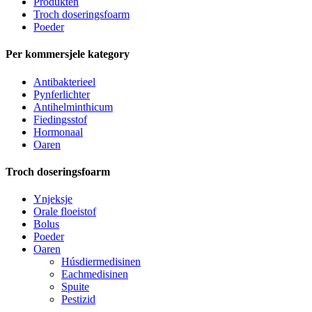
Produkten
Troch doseringsfoarm
Poeder
Per kommersjele kategory
Antibakterieel
Pynferlichter
Antihelminthicum
Fiedingsstof
Hormonaal
Oaren
Troch doseringsfoarm
Ynjeksje
Orale floeistof
Bolus
Poeder
Oaren
Húsdiermedisinen
Eachmedisinen
Spuite
Pestizid