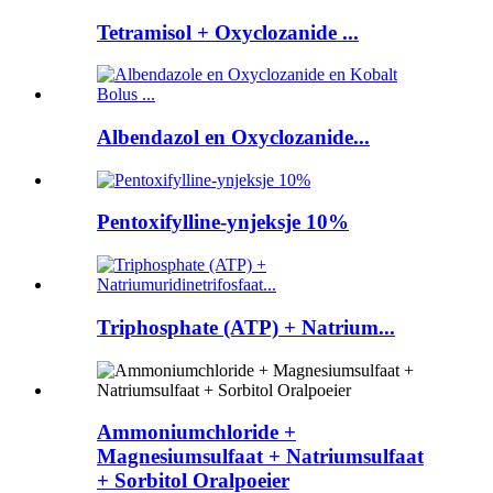
Tetramisol + Oxyclozanide ...
Albendazol en Oxyclozanide...
Pentoxifylline-ynjeksje 10%
Triphosphate (ATP) + Natrium...
Ammoniumchloride +
Magnesiumsulfaat + Natriumsulfaat
+ Sorbitol Oralpoeier