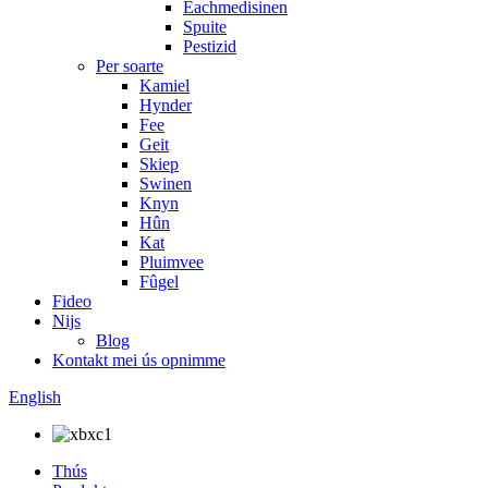
Eachmedisinen
Spuite
Pestizid
Per soarte
Kamiel
Hynder
Fee
Geit
Skiep
Swinen
Knyn
Hûn
Kat
Pluimvee
Fûgel
Fideo
Nijs
Blog
Kontakt mei ús opnimme
English
Thús