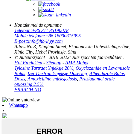
Kontakt mei ús opnimme
Telefoan:
+86 311 85190078
Mobile telefoan:
+86 18000315995
E-post:
info@hb-lhyy.com
Adres:
Nr. 3, Xinghua Street, Ekonomyske Untwikkelingssône,
Xinle City, Hebei Provinsje, Sina
© Auteursrjocht - 2019-2022: Alle rjochten foarbehâlden.
Hot Produkten
-
Sitemap
-
AMP Mobyl
Tylosine Tartraat Ynjeksje 20%
,
Oxyclozanide en Levamisole
Bolus
,
Izer Dextran Ynjeksje Dosering
,
Albendazole Bolus
Dosis
,
Amoxicilline ynjeksjedosis
,
Praziquantel orale
oplossing 2,5%
,
FRAACH NO
Whatsapp
x