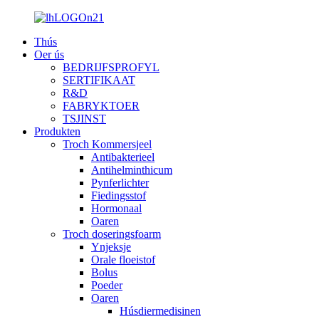
Thús
Oer ús
BEDRIJFSPROFYL
SERTIFIKAAT
R&D
FABRYKTOER
TSJINST
Produkten
Troch Kommersjeel
Antibakterieel
Antihelminthicum
Pynferlichter
Fiedingsstof
Hormonaal
Oaren
Troch doseringsfoarm
Ynjeksje
Orale floeistof
Bolus
Poeder
Oaren
Húsdiermedisinen