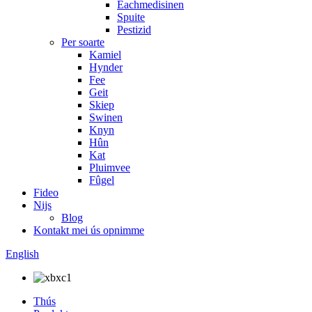
Eachmedisinen
Spuite
Pestizid
Per soarte
Kamiel
Hynder
Fee
Geit
Skiep
Swinen
Knyn
Hûn
Kat
Pluimvee
Fûgel
Fideo
Nijs
Blog
Kontakt mei ús opnimme
English
Thús