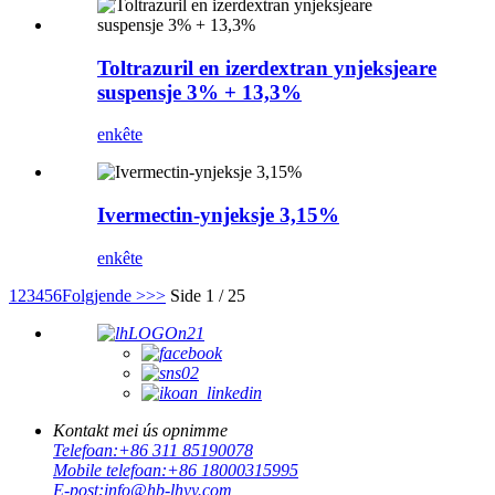
Toltrazuril en izerdextran ynjeksjeare
suspensje 3% + 13,3%
enkête
Ivermectin-ynjeksje 3,15%
enkête
1
2
3
4
5
6
Folgjende >
>>
Side 1 / 25
Kontakt mei ús opnimme
Telefoan:
+86 311 85190078
Mobile telefoan:
+86 18000315995
E-post:
info@hb-lhyy.com