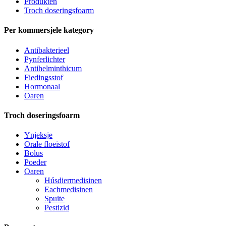
Produkten
Troch doseringsfoarm
Per kommersjele kategory
Antibakterieel
Pynferlichter
Antihelminthicum
Fiedingsstof
Hormonaal
Oaren
Troch doseringsfoarm
Ynjeksje
Orale floeistof
Bolus
Poeder
Oaren
Húsdiermedisinen
Eachmedisinen
Spuite
Pestizid