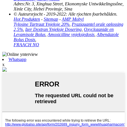
Adres:
Nr. 3, Xinghua Street, Ekonomyske Untwikkelingssône,
Xinle City, Hebei Provinsje, Sina
© Auteursrjocht - 2019-2022: Alle rjochten foarbehâlden.
Hot Produkten
-
Sitemap
-
AMP Mobyl
Tylosine Tartraat Ynjeksje 20%
,
Praziquantel orale oplossing
2,5%
,
Izer Dextran Ynjeksje Dosering
,
Oxyclozanide en
Levamisole Bolus
,
Amoxicilline ynjeksjedosis
,
Albendazole
Bolus Dosis
,
FRAACH NO
Whatsapp
x