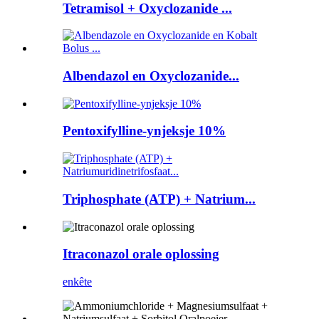
Tetramisol + Oxyclozanide ...
Albendazol en Oxyclozanide...
Pentoxifylline-ynjeksje 10%
Triphosphate (ATP) + Natrium...
Itraconazol orale oplossing
enkête