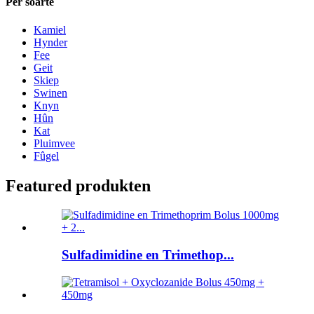
Per soarte
Kamiel
Hynder
Fee
Geit
Skiep
Swinen
Knyn
Hûn
Kat
Pluimvee
Fûgel
Featured produkten
Sulfadimidine en Trimethop...